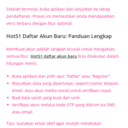
Setelah terinstal, buka aplikasi dan lanjutkan ke tahap
pendaftaran. Proses ini memastikan Anda mendapatkan
versi terbaru dengan fitur optimal.
Hot51 Daftar Akun Baru: Panduan Lengkap
Membuat akun adalah langkah krusial untuk mengakses
semua fitur.
Hot51 daftar akun baru
bisa dilakukan dalam
hitungan menit.
Buka aplikasi dan pilih opsi “Daftar” atau “Register”.
Masukkan data yang diperlukan, seperti nomor telepon,
email, atau akun media sosial untuk verifikasi cepat.
Buat kata sandi yang kuat dan unik.
Verifikasi akun melalui kode OTP yang dikirim via SMS
atau email.
Tips: Gunakan email aktif agar mudah melakukan