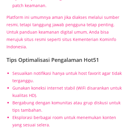
patch keamanan.
Platform ini umumnya aman jika diakses melalui sumber
resmi, tetapi tanggung jawab pengguna tetap penting.
Untuk panduan keamanan digital umum, Anda bisa
merujuk situs resmi seperti situs Kementerian Kominfo
Indonesia.
Tips Optimalisasi Pengalaman Hot51
Sesuaikan notifikasi hanya untuk host favorit agar tidak
terganggu.
Gunakan koneksi internet stabil (WiFi disarankan untuk
kualitas HD).
Bergabung dengan komunitas atau grup diskusi untuk
tips tambahan.
Eksplorasi berbagai room untuk menemukan konten
yang sesuai selera.