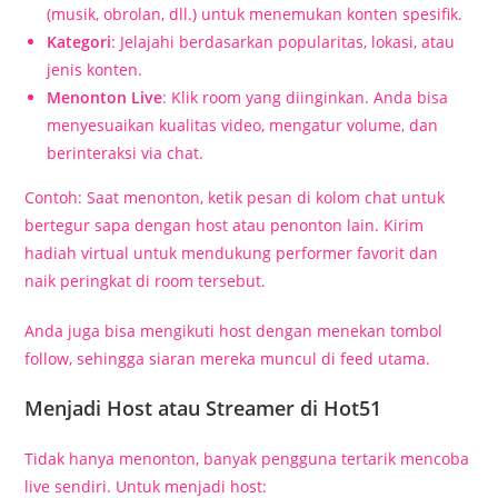
(musik, obrolan, dll.) untuk menemukan konten spesifik.
Kategori
: Jelajahi berdasarkan popularitas, lokasi, atau
jenis konten.
Menonton Live
: Klik room yang diinginkan. Anda bisa
menyesuaikan kualitas video, mengatur volume, dan
berinteraksi via chat.
Contoh: Saat menonton, ketik pesan di kolom chat untuk
bertegur sapa dengan host atau penonton lain. Kirim
hadiah virtual untuk mendukung performer favorit dan
naik peringkat di room tersebut.
Anda juga bisa mengikuti host dengan menekan tombol
follow, sehingga siaran mereka muncul di feed utama.
Menjadi Host atau Streamer di Hot51
Tidak hanya menonton, banyak pengguna tertarik mencoba
live sendiri. Untuk menjadi host: