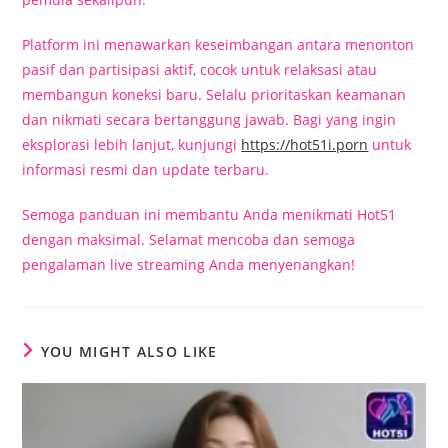
Platform ini menawarkan keseimbangan antara menonton
pasif dan partisipasi aktif, cocok untuk relaksasi atau
membangun koneksi baru. Selalu prioritaskan keamanan
dan nikmati secara bertanggung jawab. Bagi yang ingin
eksplorasi lebih lanjut, kunjungi
https://hot51i.porn
untuk
informasi resmi dan update terbaru.
Semoga panduan ini membantu Anda menikmati Hot51
dengan maksimal. Selamat mencoba dan semoga
pengalaman live streaming Anda menyenangkan!
YOU MIGHT ALSO LIKE