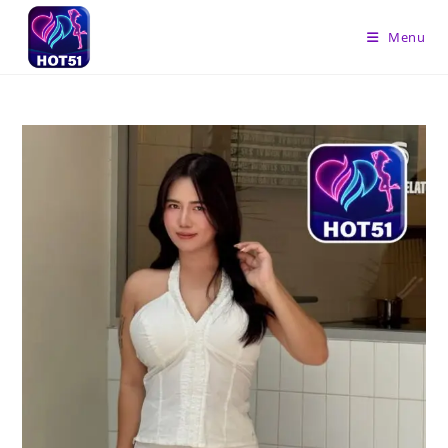
Skip
to
Menu
content