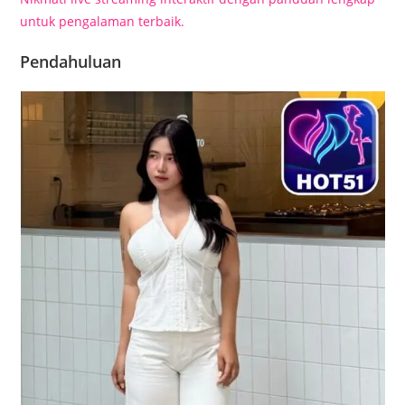
untuk pengalaman terbaik.
Pendahuluan