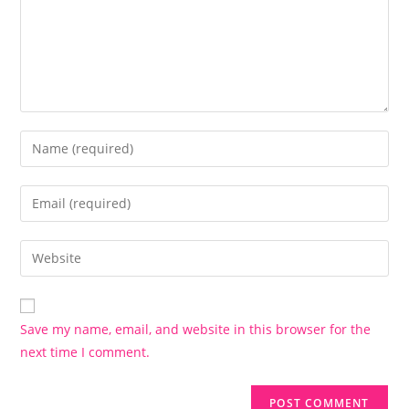
Enter
your
name
Enter
or
your
username
email
Enter
to
address
your
comment
to
website
comment
URL
Save my name, email, and website in this browser for the
(optional)
next time I comment.