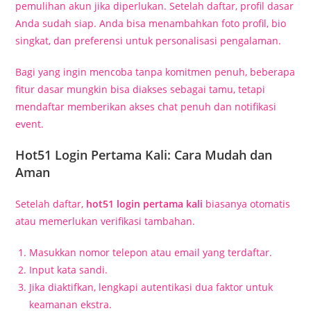
pemulihan akun jika diperlukan. Setelah daftar, profil dasar
Anda sudah siap. Anda bisa menambahkan foto profil, bio
singkat, dan preferensi untuk personalisasi pengalaman.
Bagi yang ingin mencoba tanpa komitmen penuh, beberapa
fitur dasar mungkin bisa diakses sebagai tamu, tetapi
mendaftar memberikan akses chat penuh dan notifikasi
event.
Hot51 Login Pertama Kali: Cara Mudah dan
Aman
Setelah daftar,
hot51 login pertama kali
biasanya otomatis
atau memerlukan verifikasi tambahan.
Masukkan nomor telepon atau email yang terdaftar.
Input kata sandi.
Jika diaktifkan, lengkapi autentikasi dua faktor untuk
keamanan ekstra.