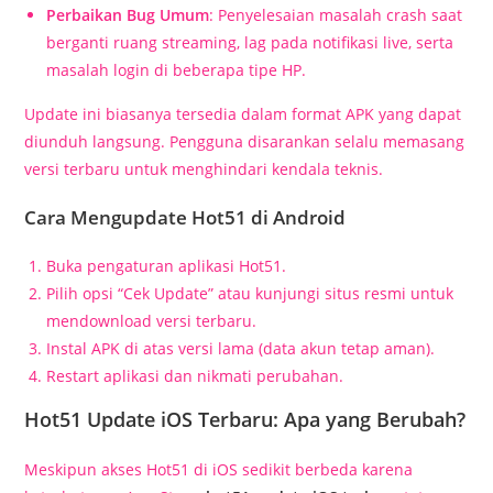
Perbaikan Bug Umum
: Penyelesaian masalah crash saat
berganti ruang streaming, lag pada notifikasi live, serta
masalah login di beberapa tipe HP.
Update ini biasanya tersedia dalam format APK yang dapat
diunduh langsung. Pengguna disarankan selalu memasang
versi terbaru untuk menghindari kendala teknis.
Cara Mengupdate Hot51 di Android
Buka pengaturan aplikasi Hot51.
Pilih opsi “Cek Update” atau kunjungi situs resmi untuk
mendownload versi terbaru.
Instal APK di atas versi lama (data akun tetap aman).
Restart aplikasi dan nikmati perubahan.
Hot51 Update iOS Terbaru: Apa yang Berubah?
Meskipun akses Hot51 di iOS sedikit berbeda karena