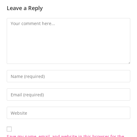
Leave a Reply
Comment
Enter
your
name
Enter
or
your
username
email
Enter
to
address
your
comment
to
website
comment
URL
Save my name, email, and website in this browser for the