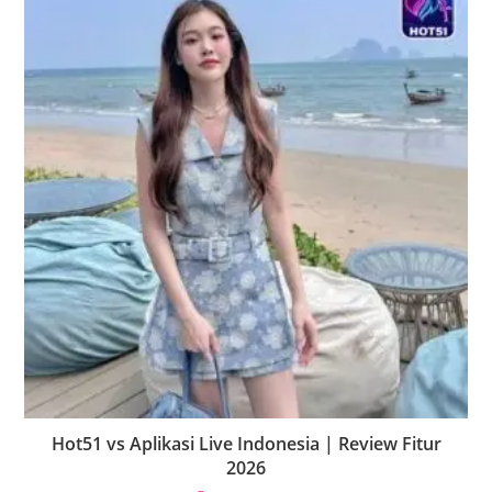
Hot51 vs Aplikasi Live Indonesia | Review Fitur
2026