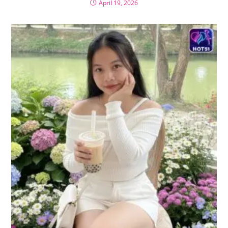
April 19, 2026