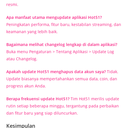
resmi.
Apa manfaat utama mengupdate aplikasi Hot51?
Peningkatan performa, fitur baru, kestabilan streaming, dan
keamanan yang lebih baik.
Bagaimana melihat changelog lengkap di dalam aplikasi?
Buka menu Pengaturan > Tentang Aplikasi > Update Log
atau Changelog.
Apakah update Hot51 menghapus data akun saya?
Tidak.
Update biasanya mempertahankan semua data, coin, dan
progress akun Anda.
Berapa frekuensi update Hot51?
Tim Hot51 merilis update
rutin setiap beberapa minggu, tergantung pada perbaikan
dan fitur baru yang siap diluncurkan.
Kesimpulan