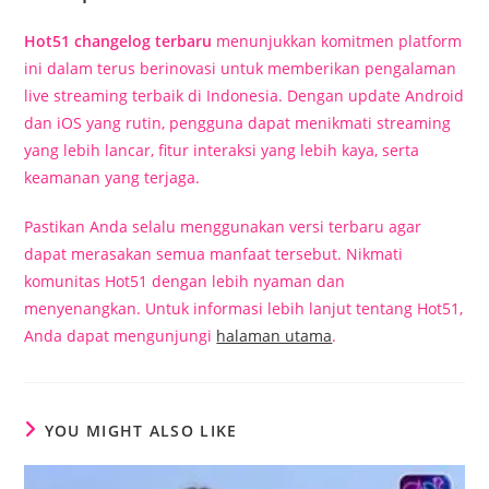
Hot51 changelog terbaru
menunjukkan komitmen platform
ini dalam terus berinovasi untuk memberikan pengalaman
live streaming terbaik di Indonesia. Dengan update Android
dan iOS yang rutin, pengguna dapat menikmati streaming
yang lebih lancar, fitur interaksi yang lebih kaya, serta
keamanan yang terjaga.
Pastikan Anda selalu menggunakan versi terbaru agar
dapat merasakan semua manfaat tersebut. Nikmati
komunitas Hot51 dengan lebih nyaman dan
menyenangkan. Untuk informasi lebih lanjut tentang Hot51,
Anda dapat mengunjungi
halaman utama
.
YOU MIGHT ALSO LIKE