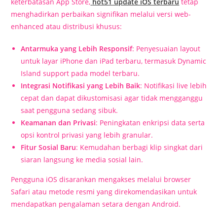
keterbatasan App Store,
hot51 update iOS terbaru
tetap
menghadirkan perbaikan signifikan melalui versi web-
enhanced atau distribusi khusus:
Antarmuka yang Lebih Responsif
: Penyesuaian layout
untuk layar iPhone dan iPad terbaru, termasuk Dynamic
Island support pada model terbaru.
Integrasi Notifikasi yang Lebih Baik
: Notifikasi live lebih
cepat dan dapat dikustomisasi agar tidak mengganggu
saat pengguna sedang sibuk.
Keamanan dan Privasi
: Peningkatan enkripsi data serta
opsi kontrol privasi yang lebih granular.
Fitur Sosial Baru
: Kemudahan berbagi klip singkat dari
siaran langsung ke media sosial lain.
Pengguna iOS disarankan mengakses melalui browser
Safari atau metode resmi yang direkomendasikan untuk
mendapatkan pengalaman setara dengan Android.