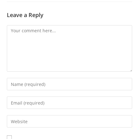
Leave a Reply
Comment
Enter
your
name
Enter
or
your
username
email
Enter
to
address
your
comment
to
website
comment