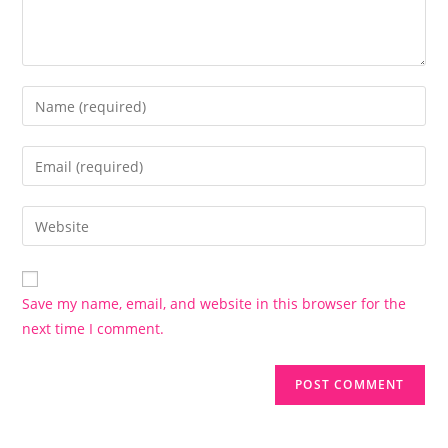
Enter
your
name
Enter
or
your
username
email
Enter
to
address
your
comment
to
website
comment
URL
Save my name, email, and website in this browser for the
(optional)
next time I comment.