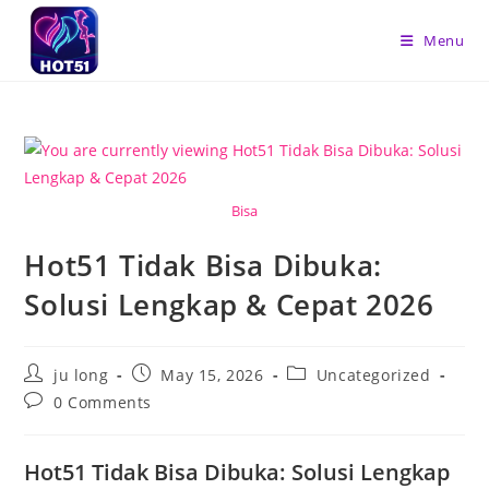
Skip
to
Menu
content
Bisa
Hot51 Tidak Bisa Dibuka:
Solusi Lengkap & Cepat 2026
Post
Post
Post
ju long
May 15, 2026
Uncategorized
author:
published:
category:
Post
0 Comments
comments:
Hot51 Tidak Bisa Dibuka: Solusi Lengkap